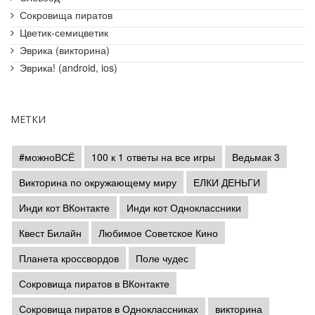
Сокровища пиратов
Цветик-семицветик
Эврика (викторина)
Эврика! (android, ios)
МЕТКИ
#можноВСЁ
100 к 1 ответы на все игры
Ведьмак 3
Викторина по окружающему миру
ЕЛКИ ДЕНЬГИ
Инди кот ВКонтакте
Инди кот Одноклассники
Квест Билайн
Любимое Советское Кино
Планета кроссвордов
Поле чудес
Сокровища пиратов в ВКонтакте
Сокровища пиратов в Одноклассниках
викторина