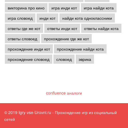
викторина про кино
игра инди кот
игра найди кота
игра словоед
инди кот
найди кота одноклассники
ответы где же кот
ответы инди кот
ответы найди кота
ответы словоед
прохождение где же кот
прохождение инди кот
прохождение найди кота
прохождение словоед
словоед
эврика
confluence аналоги
© 2019 Igry-vse-Urovni.ru - Прохождение игр из социальный
сетей