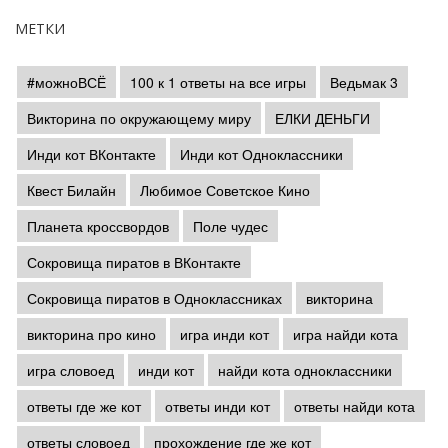
МЕТКИ
#можноВСЁ
100 к 1 ответы на все игры
Ведьмак 3
Викторина по окружающему миру
ЕЛКИ ДЕНЬГИ
Инди кот ВКонтакте
Инди кот Одноклассники
Квест Билайн
Любимое Советское Кино
Планета кроссвордов
Поле чудес
Сокровища пиратов в ВКонтакте
Сокровища пиратов в Одноклассниках
викторина
викторина про кино
игра инди кот
игра найди кота
игра словоед
инди кот
найди кота одноклассники
ответы где же кот
ответы инди кот
ответы найди кота
ответы словоед
прохождение где же кот