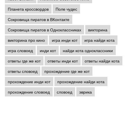
Планета кроссвордов
Поле чудес
Сокровища пиратов в ВКонтакте
Сокровища пиратов в Одноклассниках
викторина
викторина про кино
игра инди кот
игра найди кота
игра словоед
инди кот
найди кота одноклассники
ответы где же кот
ответы инди кот
ответы найди кота
ответы словоед
прохождение где же кот
прохождение инди кот
прохождение найди кота
прохождение словоед
словоед
эврика