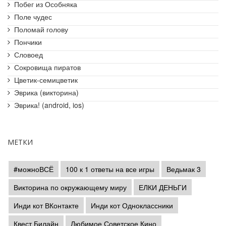
Побег из Особняка
Поле чудес
Поломай голову
Пончики
Словоед
Сокровища пиратов
Цветик-семицветик
Эврика (викторина)
Эврика! (android, ios)
МЕТКИ
#можноВСЁ
100 к 1 ответы на все игры
Ведьмак 3
Викторина по окружающему миру
ЕЛКИ ДЕНЬГИ
Инди кот ВКонтакте
Инди кот Одноклассники
Квест Билайн
Любимое Советское Кино