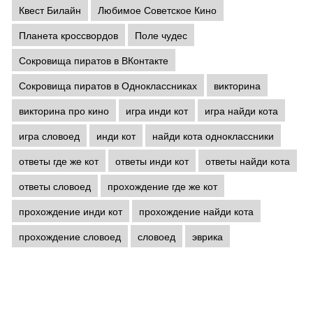
Квест Билайн
Любимое Советское Кино
Планета кроссвордов
Поле чудес
Сокровища пиратов в ВКонтакте
Сокровища пиратов в Одноклассниках
викторина
викторина про кино
игра инди кот
игра найди кота
игра словоед
инди кот
найди кота одноклассники
ответы где же кот
ответы инди кот
ответы найди кота
ответы словоед
прохождение где же кот
прохождение инди кот
прохождение найди кота
прохождение словоед
словоед
эврика