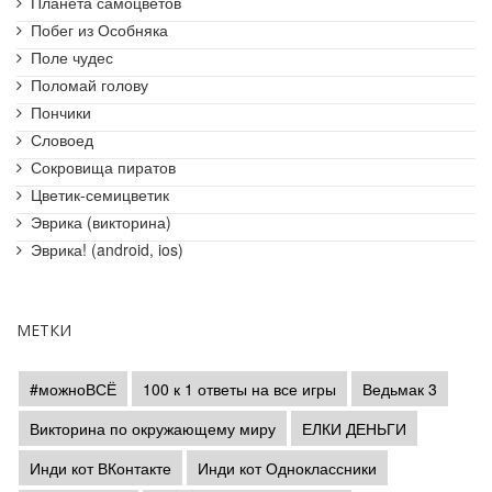
Планета самоцветов
Побег из Особняка
Поле чудес
Поломай голову
Пончики
Словоед
Сокровища пиратов
Цветик-семицветик
Эврика (викторина)
Эврика! (android, ios)
МЕТКИ
#можноВСЁ
100 к 1 ответы на все игры
Ведьмак 3
Викторина по окружающему миру
ЕЛКИ ДЕНЬГИ
Инди кот ВКонтакте
Инди кот Одноклассники